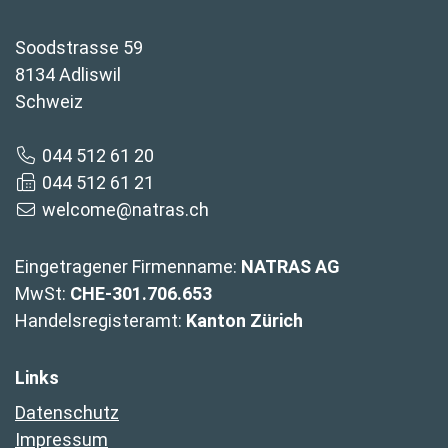
Soodstrasse 59
8134 Adliswil
Schweiz
044 512 61 20
044 512 61 21
welcome@natras.ch
Eingetragener Firmenname:
NATRAS AG
MwSt:
CHE-301.706.653
Handelsregisteramt:
Kanton Zürich
Links
Datenschutz
Impressum