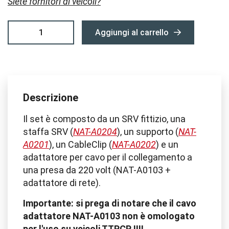
Siete fornitori di veicoli?
Kit di formazione SRV (non destinato a fini commercial
Aggiungi al carrello
Descrizione
Il set è composto da un SRV fittizio, una
staffa SRV (
NAT-A0204
), un supporto (
NAT-
A0201
), un CableClip (
NAT-A0202
) e un
adattatore per cavo per il collegamento a
una presa da 220 volt (NAT-A0103 +
adattatore di rete).
Importante: si prega di notare che il cavo
adattatore NAT-A0103 non è omologato
per l'uso su veicoli TTPCP III!